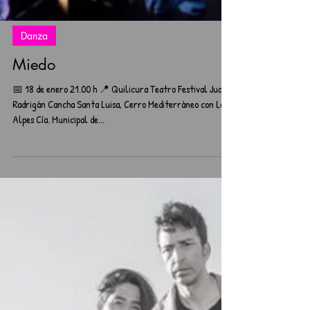
Danza
Miedo
📅 18 de enero 21.00 h 📍 Quilicura Teatro Festival Juan
Radrigán Cancha Santa Luisa, Cerro Mediterráneo con Los
Alpes Cía. Municipal de...