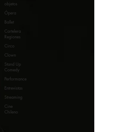
objetos
Ópera
Ballet
Cartelera
Regiones
Circo
Clown
Stand Up
Comedy
Performance
Entrevistas
Streaming
Cine
Chileno