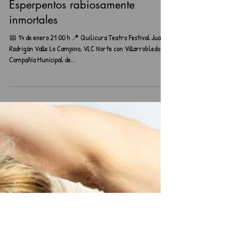
Teatro
Esperpentos rabiosamente
inmortales
📅 14 de enero 21.00 h 📍 Quilicura Teatro Festival Juan
Radrigán Valle Lo Campino, VLC Norte con Villarrobledo