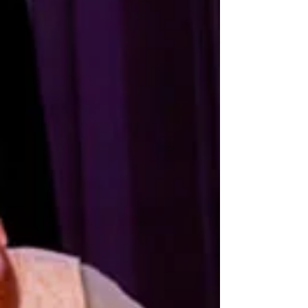
Radrigán Cancha Santa Luisa, Cerro Mediterráneo con Los
Alpes ESTRENO - Comedia...