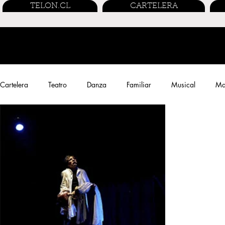
TELON.CL
CARTELERA
Cartelera
Teatro
Danza
Familiar
Musical
Mar
Performance
Entrevistas
Streaming
Cine Chileno