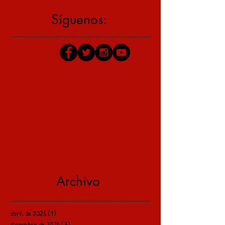
estás en una página antigua, click aquí para v
Síguenos:
Archivo
abril de 2026
(1)
1 entrada
diciembre de 2024
(3)
3 entradas