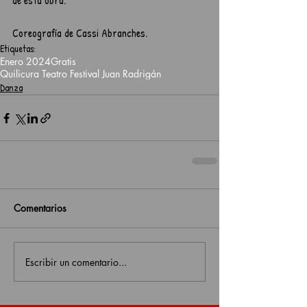
de esta obra. 
Coreografía de Cassi Abranches.
Etiquetas:
Enero 2024
Gratis
Quilicura Teatro Festival Juan Radrigán
Danza
Comentarios
Escribir un comentario...