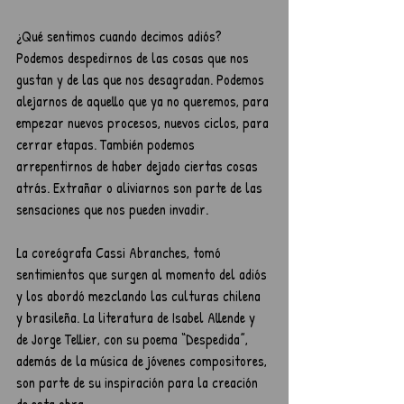
¿Qué sentimos cuando decimos adiós? 
Podemos despedirnos de las cosas que nos 
gustan y de las que nos desagradan. Podemos 
alejarnos de aquello que ya no queremos, para 
empezar nuevos procesos, nuevos ciclos, para 
cerrar etapas. También podemos 
arrepentirnos de haber dejado ciertas cosas 
atrás. Extrañar o aliviarnos son parte de las 
sensaciones que nos pueden invadir. 
La coreógrafa Cassi Abranches, tomó 
sentimientos que surgen al momento del adiós 
y los abordó mezclando las culturas chilena 
y brasileña. La literatura de Isabel Allende y 
de Jorge Tellier, con su poema “Despedida”, 
además de la música de jóvenes compositores, 
son parte de su inspiración para la creación 