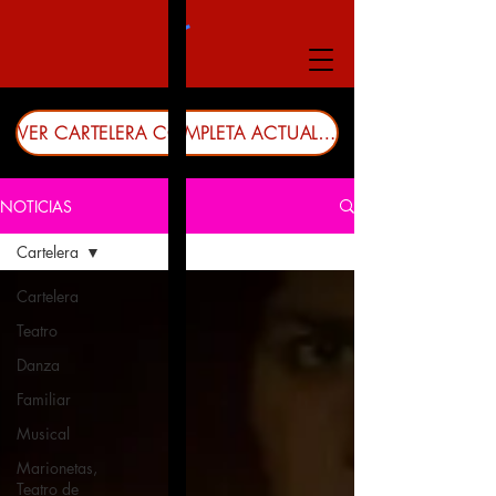
VER CARTELERA COMPLETA ACTUALIZADA
NOTICIAS
Cartelera
Cartelera
Teatro
Danza
Familiar
Musical
Marionetas,
Teatro de