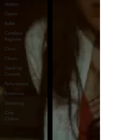
objetos
Ópera
Ballet
Cartelera
Regiones
Circo
Clown
Stand Up
Comedy
Performance
Entrevistas
Streaming
Cine
Chileno