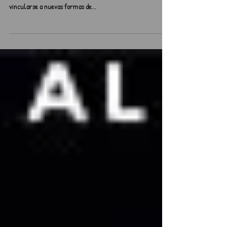
📅 25 de septiembre al 3 de octubre 📍 TNCH Sala
Antonio Varas, Morandé 25 🎭Siendo fiel a la idea de
vincularse a nuevas formas de...