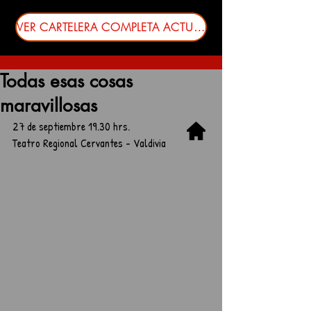
VER CARTELERA COMPLETA ACTUALIZADA
Todas esas cosas
maravillosas
27 de septiembre 19.30 hrs.
Teatro Regional Cervantes - Valdivia