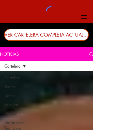
VER CARTELERA COMPLETA ACTUALIZADA
NOTICIAS
Cartelera
Cartelera
Teatro
Danza
Familiar
Musical
Marionetas,
Teatro de