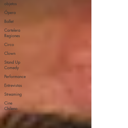
objetos
Ópera
Ballet
Cartelera
Regiones
Circo
Clown
Stand Up
Comedy
Performance
Entrevistas
Streaming
Cine
Chileno