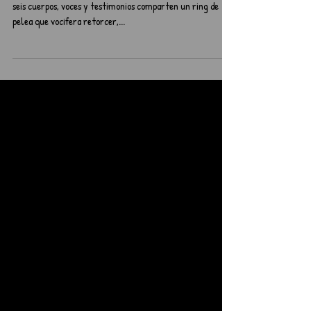
Del 27/07 al 06/08 Obra de danza contemporánea, donde
seis cuerpos, voces y testimonios comparten un ring de
pelea que vocifera retorcer,...