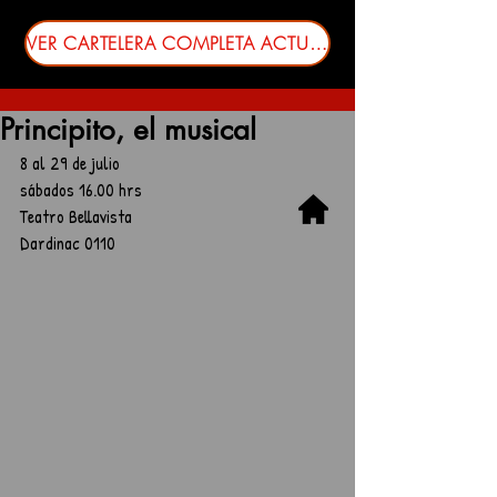
VER CARTELERA COMPLETA ACTUALIZADA
Principito, el musical
8 al 29 de julio
sábados 16.00 hrs
Teatro Bellavista	
Dardinac 0110