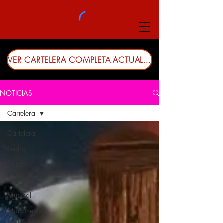
VER CARTELERA COMPLETA ACTUALIZADA
NOTICIAS
Cartelera
Cartelera
Teatro
Danza
Familiar
Musical
Marionetas,
Teatro de