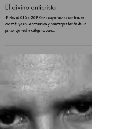
Teatro
El divino anticristo
14 Nov al 01 Dic, 2019 Obra cuya fuerza central se
constituye en la actuación y reinterpretación de un
personaje real y callejero, José...