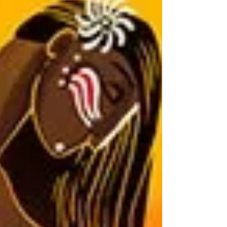
Teatro
Foster, el observatorio del cerro
Tupahue
Temporada: Desde el 20 de octubre al 17 de noviembre
Mori Recoleta Espectáculo juglaresco de Tryo Teatro
Banda que cuenta la historia...