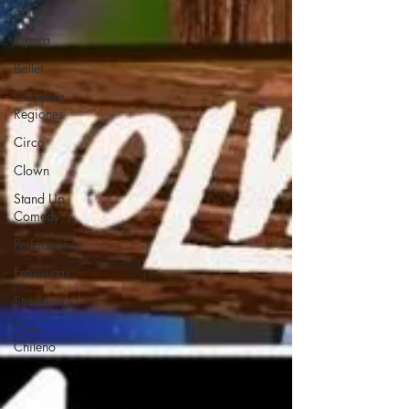
objetos
Ópera
Ballet
Cartelera
Regiones
Circo
Clown
Stand Up
Comedy
Performance
Entrevistas
Streaming
Cine
Chileno