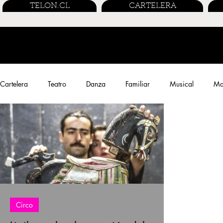
TELON.CL
CARTELERA
Cartelera
Teatro
Danza
Familiar
Musical
Mar
Performance
Entrevistas
Streaming
Cine Chileno
Circo