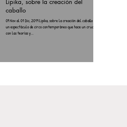
Lipika, sobre la creación del
caballo
09 Nov al 01 Dic, 2019 Lipika, sobre la creación del caballo es
un espectáculo de circo contemporáneo que hace un cruce
con las teorías y...