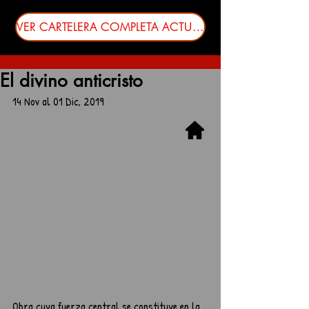
VER CARTELERA COMPLETA ACTUALIZADA
El divino anticristo
14 Nov al 01 Dic, 2019
Obra cuya fuerza central se constituye en la 