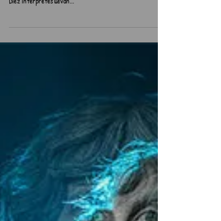
Teatro
Medea
📅 12 de enero 21.00 h 📍 Quilicura Teatro Festival Juan
Radrigán Centro Cultural Municipal, Av. O`Higgins 281
Diez intérpretes llevan...