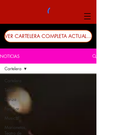
VER CARTELERA COMPLETA ACTUALIZADA
NOTICIAS
Cartelera
Cartelera
Teatro
Danza
Familiar
Musical
Marionetas,
Teatro de