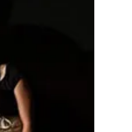
Familiar
El Principito, Un Viaje Esencial
📍 Quilicura Teatro Festival Juan Radrigán 6, 7, 13, 14, 20,
21, 27 y 28 de enero Compañía OtroArte 20.00 h Familiar
Hace ya 80 años que...