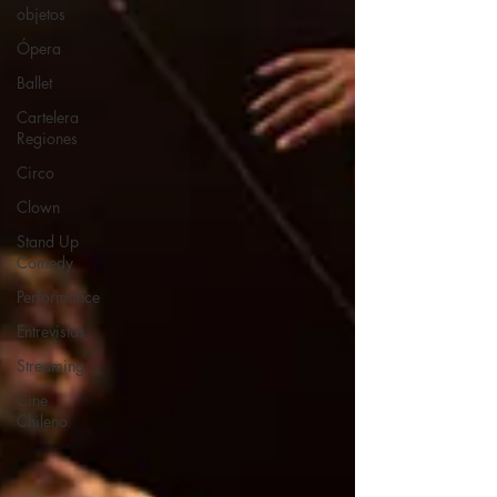
objetos
Ópera
Ballet
Cartelera
Regiones
Circo
Clown
Stand Up
Comedy
Performance
Entrevistas
Streaming
Cine
Chileno