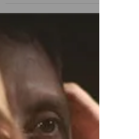
📅 26 y 27 de enero 19.30 horas 📍 Teatro Bío Bío, Avda.
Cardenal Raúl Silva Henríquez 477, Concepción, Chile. En
un sitio baldío de...