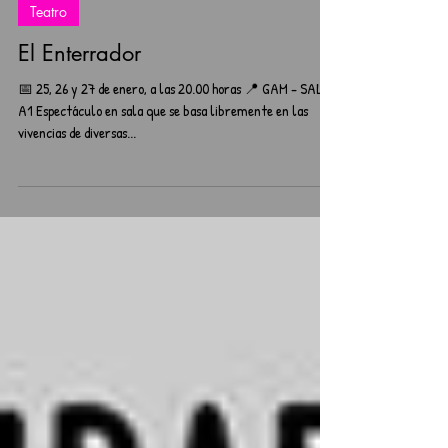
Teatro
El Enterrador
📅 25, 26 y 27 de enero, a las 20.00 horas 📍 GAM - SALA
A1 Espectáculo en sala que se basa libremente en las
vivencias de diversas...