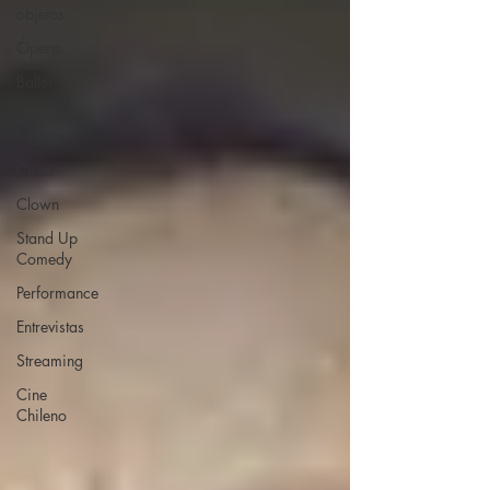
objetos
Ópera
Ballet
Cartelera
Regiones
Circo
Clown
Stand Up
Comedy
Performance
Entrevistas
Streaming
Cine
Chileno