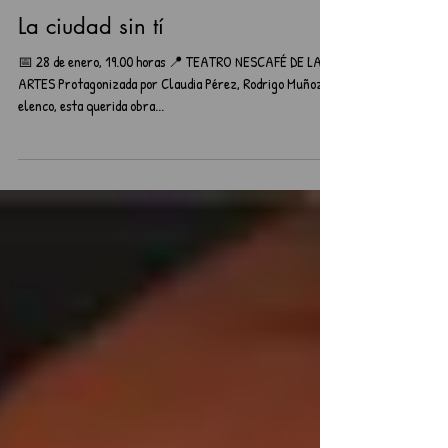
Teatro
La ciudad sin tí
📅 28 de enero, 19.00 horas 📍 TEATRO NESCAFÉ DE LAS
ARTES Protagonizada por Claudia Pérez, Rodrigo Muñoz y
elenco, esta querida obra...