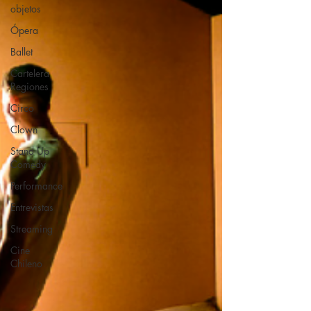
objetos
Ópera
Ballet
Cartelera
Regiones
Circo
Clown
Stand Up
Comedy
Performance
Entrevistas
Streaming
Cine
Chileno