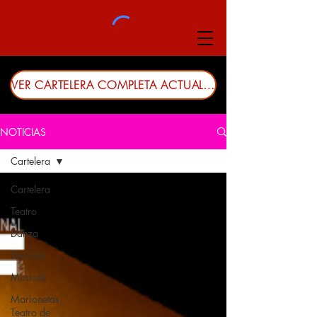
VER CARTELERA COMPLETA ACTUALIZADA
NOTICIAS
Cartelera
Cartelera
Teatro
Danza
Familiar
Musical
Marionetas,
Teatro de