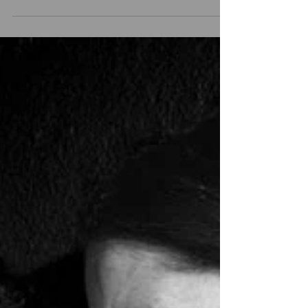
Teatro
Cuerpo docente
📅 25, 26 y 27 de enero 20 horas 📍 Teatro UC Santiago
Off “Cuerpo docente” es una comedia negra que cuenta la
historia de un grupo de...