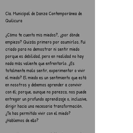
Cía. Municipal de Danza Contemporánea de 
Quilicura 
¿Cómo te cuento mis miedos?, ¿por dónde 
empiezo? Quizás primero por asumirlos. Fui 
criado para no demostrar ni sentir miedo 
porque es debilidad, pero en realidad no hay 
nada más valiente que enfrentarlo. ¿Es 
totalmente malo sentir, experimentar o vivir 
el miedo? El miedo es un sentimiento que está 
en nosotros y debemos aprender a convivir 
con él; porque, aunque no parezca, nos puede 
entregar un profundo aprendizaje o, inclusive, 
dirigir hacia una necesaria transformación. 
¿Te has permitido vivir con el miedo? 
¿Hablemos de ello? 