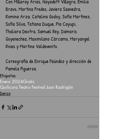
Con Millaray Arias, Nayadett Villagra, Emilia 
Bravo, Martina Fredes, Javiera Saavedra, 
Romina Arza, Catalina Godoy, Sofía Martínez, 
Sofía Silva, Tatiana Duque, Pía Cayupi, 
Thaliara Dextra, Samuel Rey, Damaris 
Goyenechea, Maximilano Cárcamo, Maryangel 
Rivas y Martina Valdevenito. 
Coreografía de Enrique Faúndez y dirección de 
Pamela Figueroa.
Etiquetas:
Enero 2024
Gratis
Quilicura Teatro Festival Juan Radrigán
Danza