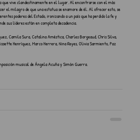
ta que vive clandestinamente en el lugar. Al encontrarse con el más 
er el milagro de que una estatua se enamore de él. Al ofrecer esto, se 
ferentes poderes del Estado, ironizando a un país que ha perdido la fe y 
onde sus líderes están en completa decadencia. 
uez, Camila Sura, Catalina Améstica, Charles Borgeaud, Chris Silva, 
 Lissette Henríquez, Marco Herrera, Nina Reyes, Olivia Sarmiento, Paz 
omposición musical de Ángela Acuña y Simón Guerra.