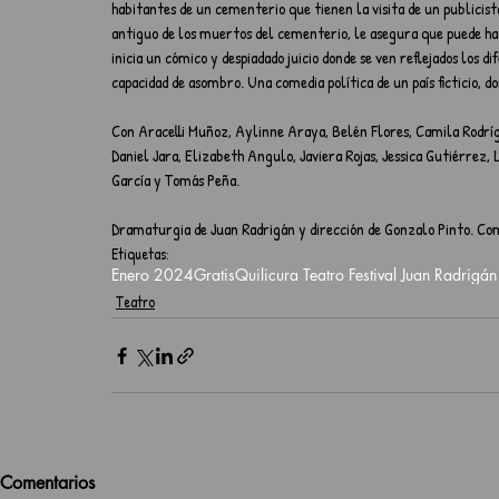
habitantes de un cementerio que tienen la visita de un publicis
antiguo de los muertos del cementerio, le asegura que puede hac
inicia un cómico y despiadado juicio donde se ven reflejados los di
capacidad de asombro. Una comedia política de un país ficticio, d
Con Aracelli Muñoz, Aylinne Araya, Belén Flores, Camila Rodríg
Daniel Jara, Elizabeth Angulo, Javiera Rojas, Jessica Gutiérrez,
García y Tomás Peña. 
Dramaturgia de Juan Radrigán y dirección de Gonzalo Pinto. C
Etiquetas:
Enero 2024
Gratis
Quilicura Teatro Festival Juan Radrigán
Teatro
Comentarios