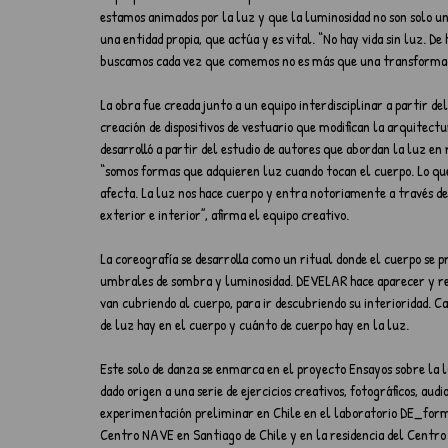
estamos animados por la luz y que la luminosidad no son solo un
una entidad propia, que actúa y es vital. “No hay vida sin luz. 
buscamos cada vez que comemos no es más que una transformació
La obra fue creada junto a un equipo interdisciplinar a partir de
creación de dispositivos de vestuario que modifican la arquitect
desarrolló a partir del estudio de autores que abordan la luz en r
“somos formas que adquieren luz cuando tocan el cuerpo. Lo que 
afecta. La luz nos hace cuerpo y entra notoriamente a través de 
exterior e interior”, afirma el equipo creativo.
La coreografía se desarrolla como un ritual donde el cuerpo se 
umbrales de sombra y luminosidad. DEVELAR hace aparecer y regi
van cubriendo al cuerpo, para ir descubriendo su interioridad.
de luz hay en el cuerpo y cuánto de cuerpo hay en la luz.
Este solo de danza se enmarca en el proyecto Ensayos sobre la l
dado origen a una serie de ejercicios creativos, fotográficos, au
experimentación preliminar en Chile en el laboratorio DE_for
Centro NAVE en Santiago de Chile y en la residencia del Centr