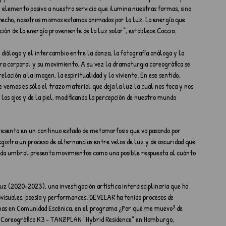
 elemento pasivo a nuestro servicio que ilumina nuestras formas, sino 
De hecho, nosotros mismos estamos animados por la luz. La energía que 
n de la energía proveniente de la luz solar“, establece Coccia.
l diálogo y el intercambio entre la danza, la fotografía análoga y la 
ura corporal y su movimiento. A su vez la dramaturgia coreográfica se 
elación a la imagen, la espiritualidad y lo viviente. En ese sentido, 
vemos es sólo el trazo material que deja la luz la cual nos toca y nos 
los ojos y de la piel, modificando la percepción de nuestro mundo 
presenta en un continuo estado de metamorfosis que va pasando por 
stra un proceso de alternancias entre velos de luz y de oscuridad que 
 Cada umbral presenta movimientos como una posible respuesta al cuánto 
uz (2020-2023), una investigación artística interdisciplinaria que ha 
diovisuales, poesía y performances. DEVELAR ha tenido procesos de 
mas en Comunidad Escénica, en el programa ¿Por qué me muevo? de 
o Coreográfico K3 - TANZPLAN "Hybrid Residence" en Hamburgo, 