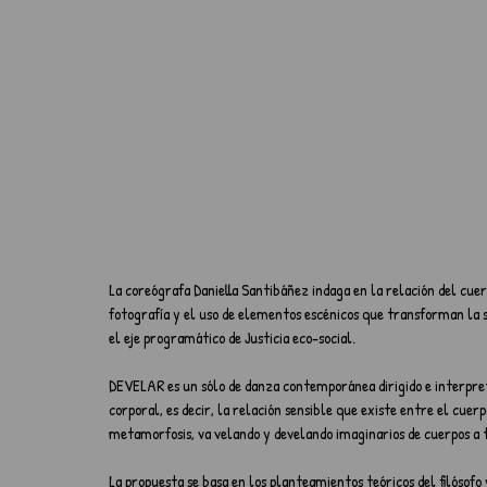
La coreógrafa Daniella Santibáñez indaga en la relación del cuer
fotografía y el uso de elementos escénicos que transforman la
el eje programático de Justicia eco-social.
DEVELAR es un sólo de danza contemporánea dirigido e interpreta
corporal, es decir, la relación sensible que existe entre el cuer
metamorfosis, va velando y develando imaginarios de cuerpos a 
La propuesta se basa en los planteamientos teóricos del filósofo 