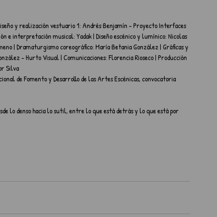
diseño y realización vestuario 1: Andrés Benjamín - Proyecto Interfaces 
ón e interpretación musical: Yadak | Diseño escénico y lumínico: Nicolas 
imeno | Dramaturgismo coreográfico: María Betania González | Gráficas y 
onzález - Hurto Visual | Comunicaciones: Florencia Rioseco | Producción 
or Silva
ional de Fomento y Desarrollo de las Artes Escénicas, convocatoria 
de lo denso hacia lo sutil, entre lo que está detrás y lo que está por 