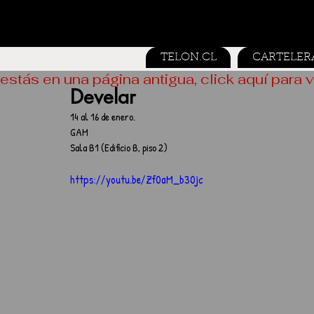
TELON.CL
CARTELER
estás en una página antigua, click aquí para v
Develar
14 al 16 de enero.
GAM
Sala B1 (Edificio B, piso 2)
https://youtu.be/Zf0aM_b30jc