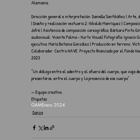
Alemania.
Dirección general e interpretación: Daniella Santibáñez | Arte, 
| Diseño y realización vestuario 2: Nibaldo Manríquez | Composici
Jofré | Asistencia de composición coreográfica: Bárbara Pinto G
audiovisual: Vicente Palma - Hurto Visual| Fotografía: Ignacio G
ejecutiva: María Betania González | Producción en terreno: Víct
Colaborador: Centro NAVE. Proyecto financiado por el Fondo Nac
2023
“Un diálogo entre el adentro y el afuera del cuerpo, que viaja des
presentarse, entre el cuerpo y la presencia de ese cuerpo”
— Equipo creativo.
Etiquetas:
GAM
Enero 2024
Danza