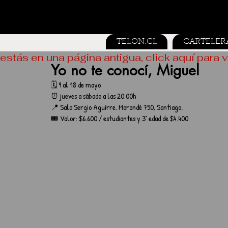
TELON.CL
CARTELER
estás en una página antigua, click aquí para v
Yo no te conocí, Miguel
🗓️ 9 al 18 de mayo
⏰ jueves a sábado a las 20:00h
📍 Sala Sergio Aguirre. Morandé 750, Santiago.
🎟️ Valor: $6.600 / estudiantes y 3° edad de $4.400