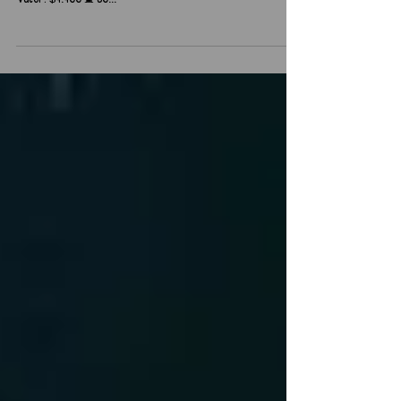
🗓️ 15 al 31 de agosto ⏰ Jueves, viernes y sábado, 20.00
horas. 📍 Sala Sergio Aguirre. Morandé 750, Santiago. 🎟️
Valor: $4.400 ⌛ 60...