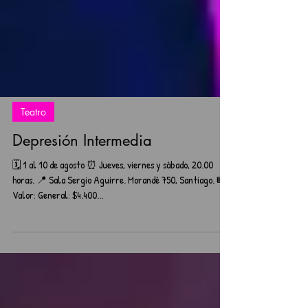
Teatro
Depresión Intermedia
🗓️ 1 al 10 de agosto ⏰ Jueves, viernes y sábado, 20.00
horas. 📍 Sala Sergio Aguirre. Morandé 750, Santiago. 🎟️
Valor: General: $4.400...