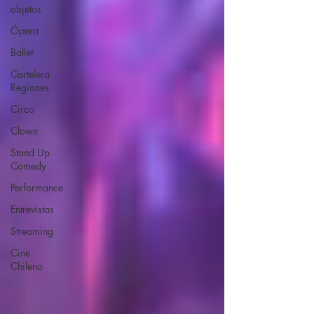
objetos
Ópera
Ballet
Cartelera
Regiones
Circo
Clown
Stand Up
Comedy
Performance
Entrevistas
Streaming
Cine
Chileno