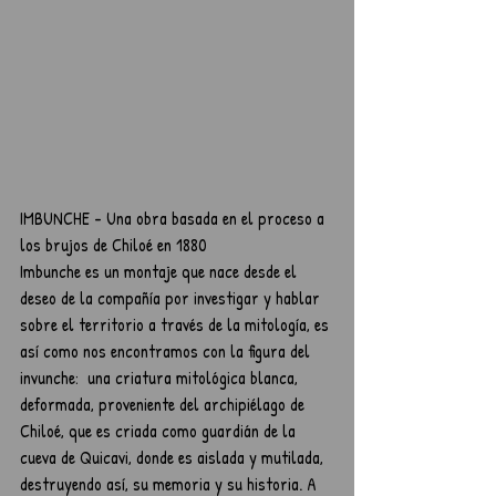
IMBUNCHE - Una obra basada en el proceso a 
los brujos de Chiloé en 1880	
Imbunche es un montaje que nace desde el 
deseo de la compañía por investigar y hablar 
sobre el territorio a través de la mitología, es 
así como nos encontramos con la figura del 
invunche:  una criatura mitológica blanca, 
deformada, proveniente del archipiélago de 
Chiloé, que es criada como guardián de la 
cueva de Quicavi, donde es aislada y mutilada, 
destruyendo así, su memoria y su historia. A 