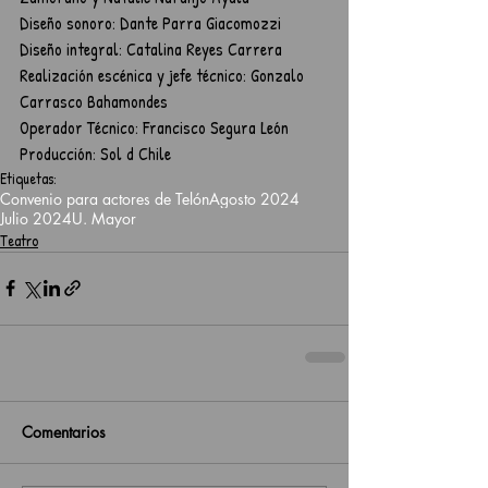
Diseño sonoro: Dante Parra Giacomozzi
Diseño integral: Catalina Reyes Carrera
Realización escénica y jefe técnico: Gonzalo 
Carrasco Bahamondes
Operador Técnico: Francisco Segura León
Producción: Sol d Chile
Etiquetas:
Convenio para actores de Telón
Agosto 2024
Julio 2024
U. Mayor
Teatro
Comentarios