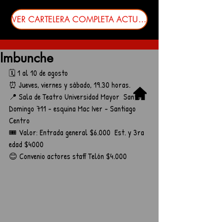
VER CARTELERA COMPLETA ACTUALIZADA
Imbunche
🗓️ 1 al 10 de agosto
⏰ Jueves, viernes y sábado, 19.30 horas.
📍 Sala de Teatro Universidad Mayor  Santo 
Domingo 711 - esquina Mac Iver - Santiago 
Centro
🎟️ Valor: Entrada general $6.000  Est. y 3ra 
edad $4000
😊 Convenio actores staff Telón $4.000