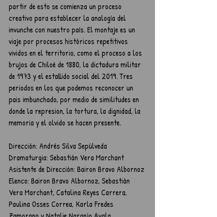
partir de esto se comienza un proceso 
creativo para establecer la analogía del 
invunche con nuestro país. El montaje es un 
viaje por procesos históricos repetitivos 
vividos en el territorio, como el proceso a los 
brujos de Chiloé de 1880, la dictadura militar 
de 1973 y el estallido social del 2019. Tres 
periodos en los que podemos reconocer un 
pais imbunchado, por medio de similitudes en 
donde la represion, la tortura, la dignidad, la 
memoria y el olvido se hacen presente.
Dirección: Andrés Silva Sepúlveda
Dramaturgia: Sebastián Vera Marchant
Asistente de Dirección: Bairon Bravo Albornoz
Elenco: Bairon Bravo Albornoz, Sebastián 
Vera Marchant, Catalina Reyes Carrera, 
Paulina Osses Correa, Karla Fredes 
Zamorano y Natalie Naranjo Ayala