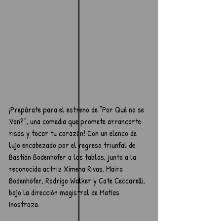
¡Prepárate para el estreno de “Por Qué no se 
Van?”, una comedia que promete arrancarte 
risas y tocar tu corazón! Con un elenco de 
lujo encabezado por el regreso triunfal de 
Bastián Bodenhöfer a las tablas, junto a la 
reconocida actriz Ximena Rivas, Maira 
Bodenhöfer, Rodrigo Walker y Cate Ceccarelli, 
bajo la dirección magistral de Matías 
Inostroza.