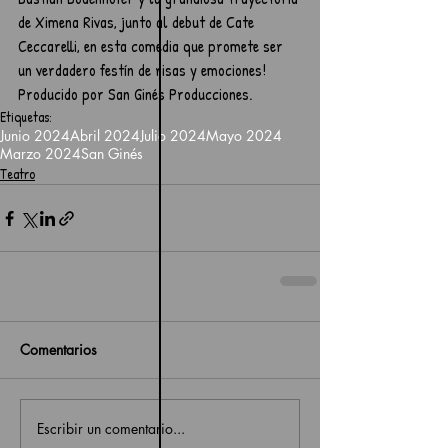
de Ximena Rivas, junto al debut de Cate 
Ceccarelli, en esta comedia que promete ser 
un verdadero festín de risas y emociones!
Producido por San Ginés Producciones.
Etiquetas:
Junio 2024
Abril 2024
Julio 2024
Mayo 2024
Marzo 2024
San Ginés
Teatro
Comentarios
Escribir un comentario...