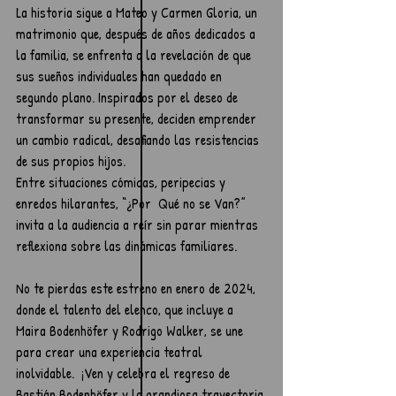
La historia sigue a Mateo y Carmen Gloria, un 
matrimonio que, después de años dedicados a 
la familia, se enfrenta a la revelación de que 
sus sueños individuales han quedado en 
segundo plano. Inspirados por el deseo de 
transformar su presente, deciden emprender 
un cambio radical, desafiando las resistencias 
de sus propios hijos.
Entre situaciones cómicas, peripecias y 
enredos hilarantes, “¿Por  Qué no se Van?” 
invita a la audiencia a reír sin parar mientras 
reflexiona sobre las dinámicas familiares.
No te pierdas este estreno en enero de 2024, 
donde el talento del elenco, que incluye a 
Maira Bodenhöfer y Rodrigo Walker, se une 
para crear una experiencia teatral 
inolvidable.  ¡Ven y celebra el regreso de 
Bastián Bodenhöfer y la grandiosa trayectoria 