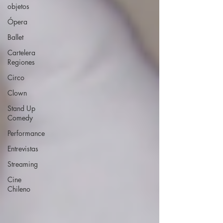
objetos
Ópera
Ballet
Cartelera
Regiones
Circo
Clown
Stand Up
Comedy
Performance
Entrevistas
Streaming
Cine
Chileno