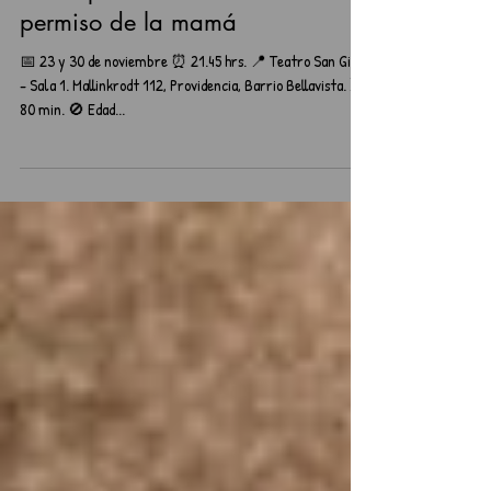
Tres espermios desobedientes sin
permiso de la mamá
📅 23 y 30 de noviembre ⏰ 21.45 hrs. 📍 Teatro San Ginés
- Sala 1. Mallinkrodt 112, Providencia, Barrio Bellavista. ⌛
80 min. 🚫 Edad...