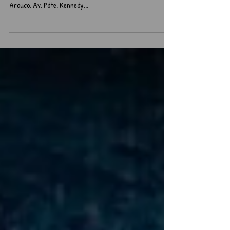
Los Emprendeudores
🗓️ 5 de octubre al 7 de diciembre ⏰ Sábados a las 22.00
hrs. / 26 de oct. no hay función 📍 Teatro Mori Parque
Arauco. Av. Pdte. Kennedy...