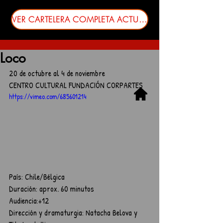
VER CARTELERA COMPLETA ACTUALIZADA
Loco
20 de octubre al 4 de noviembre
CENTRO CULTURAL FUNDACIÓN CORPARTES
https://vimeo.com/685601214
País: Chile/Bélgica
Duración: aprox. 60 minutos
Audiencia:+12
Dirección y dramaturgia: Natacha Belova y 