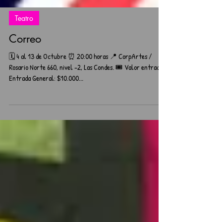
Teatro
Correo
🗓️ 4 al 13 de Octubre ⏰ 20:00 horas 📍 CorpArtes /
Rosario Norte 660, nivel -2, Las Condes. 🎟️ Valor entrada:
Entrada General: $10.000...