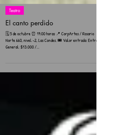
Teatro
El canto perdido
🗓️ 5 de octubre ⏰ 19:00 horas 📍 CorpArtes / Rosario
Norte 660, nivel -2, Las Condes. 🎟️ Valor entrada: Entrada
General: $13.000 /...