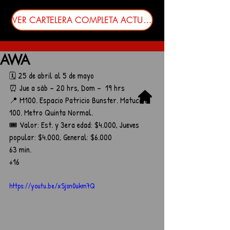
VER CARTELERA COMPLETA ACTUALIZADA
AWA
🗓️ 25 de abril al 5 de mayo
⏰ Jue a sáb – 20 hrs, Dom –  19 hrs
📍 M100. Espacio Patricio Bunster. Matucana 
100. Metro Quinta Normal.
🎟️ Valor: Est. y 3era edad: $4.000, Jueves 
popular: $4.000, General: $6.000
63 min.
+16
https://youtu.be/xSjsn0ukm7Q