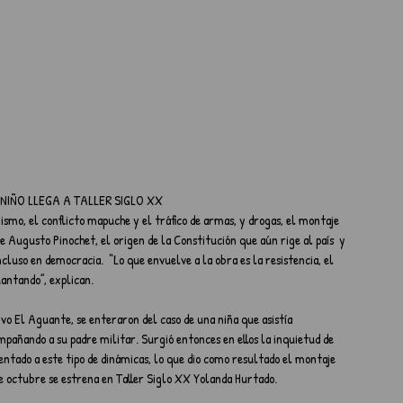
NIÑO LLEGA A TALLER SIGLO XX
smo, el conflicto mapuche y el tráfico de armas, y drogas, el montaje 
e Augusto Pinochet, el origen de la Constitución que aún rige al país  y 
cluso en democracia.  “Lo que envuelve a la obra es la resistencia, el 
antando”, explican.
ivo El Aguante, se enteraron del caso de una niña que asistía 
añando a su padre militar. Surgió entonces en ellos la inquietud de 
rentado a este tipo de dinámicas, lo que dio como resultado el montaje 
de octubre se estrena en Taller Siglo XX Yolanda Hurtado.