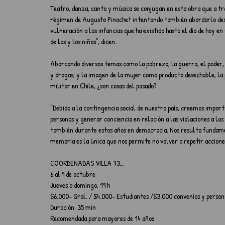
Teatro, danza, canto y música se conjugan en esta obra que a trav
régimen de Augusto Pinochet intentando también abordarlo desde
vulneración a las infancias que ha existido hasta el día de hoy e
de las y los niños”, dicen.
Abarcando diversos temas como la pobreza, la guerra, el poder, 
y drogas, y la imagen de la mujer como producto desechable, la 
militar en Chile, ¿son cosas del pasado?
“Debido a la contingencia social de nuestro país, creemos impor
personas y generar conciencia en relación a las violaciones a los
también durante estos años en democracia. Nos resulta fundame
memoria es la única que nos permite no volver a repetir accione
COORDENADAS VILLA 73… 
6 al 9 de octubre
Jueves a domingo, 19 h
$6.000- Gral. / $4.000- Estudiantes /$3.000 convenios y perso
Duración: 35 min
Recomendada para mayores de 14 años