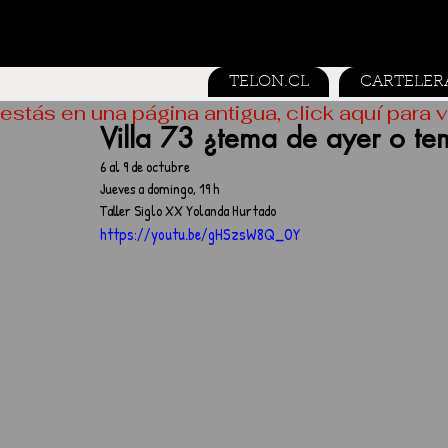
TELON.CL
CARTELER
estás en una página antigua, click aquí para v
Villa 73 ¿tema de ayer o t
6 al 9 de octubre
Jueves a domingo, 19 h
Taller Siglo XX Yolanda Hurtado
https://youtu.be/gHSzsW8Q_OY