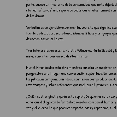
parte, padece un trastorno de la personalidad que no la deja deci
ella habita “la voz” una especie de doble que a ratos toma el co
de los demás.
Verbatim es un ejercicio experimental sobre lo que significa esa 
fuente a otra. El proyecto busca ideas, estéticas y lenguajes qu
desincronización de la voz.
Tres intérpretes en escena, Natalia Valladares, María Siebald y D
nieve, convirtiéndose en eco de ellos mismos.
Muriel Miranda ideó esta obra mientras cursaba un magíster en a
pongo sobre una imagen una conversación suplantada. Entonces p
las películas antiguas, uniendo sus partes en post.producción. 
este traspaso y sobre referentes que impliquen lipsync en sus pr
¿Quién es el original y quién es la copia? ¿De quién es esta voz
obra, que dialoga con lo fantástico o esotérico y con el humor y
voz y el cuerpo, lo que produce sospecha, caos y repetición, el p