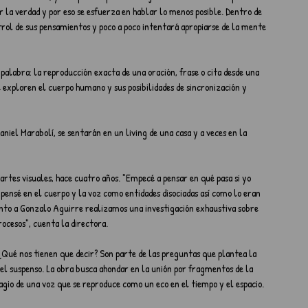
r la verdad y por eso se esfuerza en hablar lo menos posible. Dentro de 
ntrol de sus pensamientos y poco a poco intentará apropiarse de la mente 
palabra: la reproducción exacta de una oración, frase o cita desde una 
e exploren el cuerpo humano y sus posibilidades de sincronización y 
aniel Marabolí, se sentarán en un living de una casa y a veces en la 
rtes visuales, hace cuatro años. "Empecé a pensar en qué pasa si yo 
ensé en el cuerpo y la voz como entidades disociadas así como lo eran 
Junto a Gonzalo Aguirre realizamos una investigación exhaustiva sobre 
ocesos", cuenta la directora.
? ¿Qué nos tienen que decir? Son parte de las preguntas que plantea la 
 el suspenso. La obra busca ahondar en la unión por fragmentos de la 
lagio de una voz que se reproduce como un eco en el tiempo y el espacio.