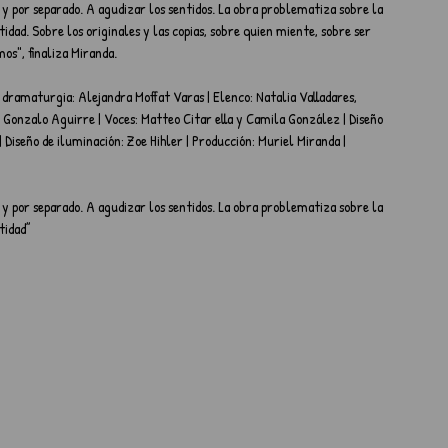
s y por separado. A agudizar los sentidos. La obra problematiza sobre la 
tidad. Sobre los originales y las copias, sobre quien miente, sobre ser 
mos", finaliza Miranda.
dramaturgia: Alejandra Moffat Varas | Elenco: Natalia Valladares, 
o: Gonzalo Aguirre | Voces: Matteo Citar ella y Camila González | Diseño 
| Diseño de iluminación: Zoe Hihler | Producción: Muriel Miranda | 
s y por separado. A agudizar los sentidos. La obra problematiza sobre la 
tidad”