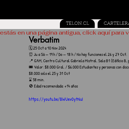
TELON.CL
CARTELER
estás en una página antigua, click aquí para v
Verbatim
🗓️ 25 Oct a 10 Nov 2024
⏰ Ju a Sá — 19 h / Do — 18 h / No hay funciones el 26 y 27 Oct.
📍 GAM, Centro Cultural Gabriela Mistral. Sala B1 (Edificio B, p
🎟️ Valor: $8.000 Gral. / $6.000 Estudiantes y personas con dis
$8.000 solo el 25 y 31 Oct
⌛ 58 min.
🚫 Edad recomendada: +14 años
https://youtu.be/BWUev0ytNuI