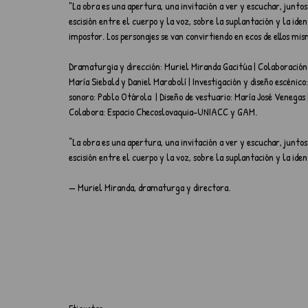
"La obra es una apertura, una invitación a ver y escuchar, junto
escisión entre el cuerpo y la voz, sobre la suplantación y la iden
impostor. Los personajes se van convirtiendo en ecos de ellos mis
Dramaturgia y dirección: Muriel Miranda Gacitúa | Colaboración 
María Siebald y Daniel Marabolí | Investigación y diseño escénic
sonoro: Pablo Otárola  | Diseño de vestuario: María José Venegas 
Colabora: Espacio Checoslovaquia-UNIACC y GAM.
“La obra es una apertura, una invitación a ver y escuchar, junto
escisión entre el cuerpo y la voz, sobre la suplantación y la iden
— Muriel Miranda, dramaturga y directora.