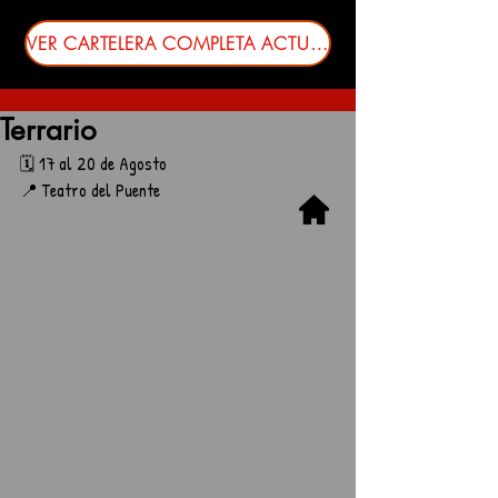
VER CARTELERA COMPLETA ACTUALIZADA
Terrario
🗓️ 17 al 20 de Agosto
📍 Teatro del Puente