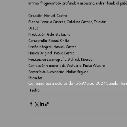
íntimo, fragmentado, profundo y necesario, enfrentando al públi
Dirección: Manuel Castro
Elenco: Daniela Cáceres, Catalina Castillo, Trinidad
Urzúa
Producción: Gabriela Labra
Coreografía: Raquel Ortiz
Diseño integral: Manuel Castro
Música Original: Pablo Castro
Realización escenografía: Alfredo Rioseco
Confección y asesoría de Vestuario: Paola Volpato
Asesoría de Iluminación: Matías Segura
Etiquetas:
Convenio para actores de Telón
Marzo 2024
Camilo Hen
Teatro