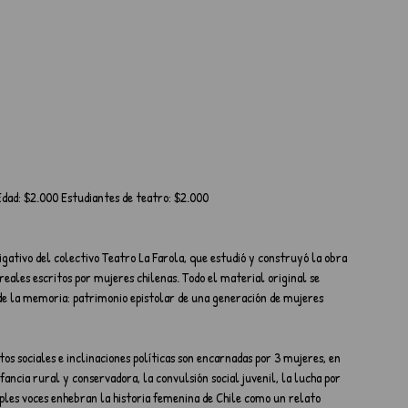
Edad: $2.000 Estudiantes de teatro: $2.000
igativo del colectivo Teatro La Farola, que estudió y construyó la obra 
 reales escritos por mujeres chilenas. Todo el material original se 
de la memoria: patrimonio epistolar de una generación de mujeres 
tos sociales e inclinaciones políticas son encarnadas por 3 mujeres, en 
ancia rural y conservadora, la convulsión social juvenil, la lucha por 
iples voces enhebran la historia femenina de Chile como un relato 