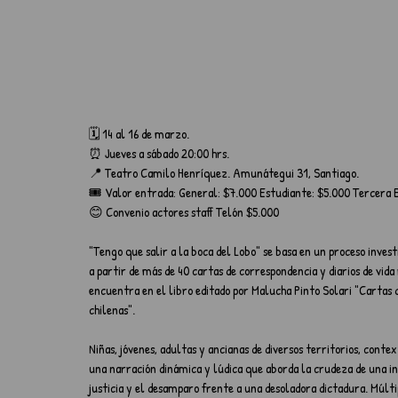
🗓️ 14 al 16 de marzo. 
⏰ Jueves a sábado 20:00 hrs.
📍 Teatro Camilo Henríquez. Amunátegui 31, Santiago.
🎟️ Valor entrada: General: $7.000 Estudiante: $5.000 Tercera 
😊 Convenio actores staff Telón $5.000	
"Tengo que salir a la boca del Lobo" se basa en un proceso invest
a partir de más de 40 cartas de correspondencia y diarios de vida
encuentra en el libro editado por Malucha Pinto Solari "Cartas 
chilenas".
Niñas, jóvenes, adultas y ancianas de diversos territorios, contex
una narración dinámica y lúdica que aborda la crudeza de una inf
justicia y el desamparo frente a una desoladora dictadura. Múlt