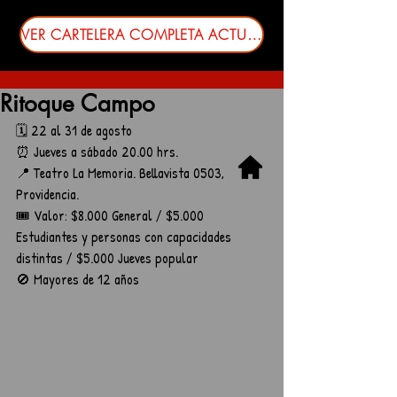
VER CARTELERA COMPLETA ACTUALIZADA
Ritoque Campo
🗓️ 22 al 31 de agosto
⏰ Jueves a sábado 20.00 hrs.
📍 Teatro La Memoria. Bellavista 0503, 
Providencia.
🎟️ Valor: $8.000 General / $5.000 
Estudiantes y personas con capacidades 
distintas / $5.000 Jueves popular
🚫 Mayores de 12 años