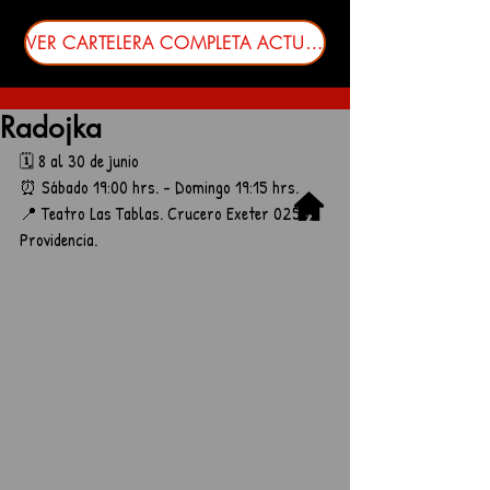
VER CARTELERA COMPLETA ACTUALIZADA
Radojka
🗓️ 8 al 30 de junio
⏰ Sábado 19:00 hrs. - Domingo 19:15 hrs.
📍 Teatro Las Tablas. Crucero Exeter 0250, 
Providencia.