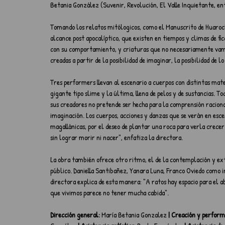
Betania González (Suvenir, Revolución, El Valle Inquietante, e
Tomando los relatos mitólogicos, como el Manuscrito de Huarochir
alcance post apocalíptico, que existen en tiempos y climas de fi
con su comportamiento, y criaturas que no necesariamente vamos
creadas a partir de la posibilidad de imaginar, la posibilidad de
Tres performers llevan al escenario a cuerpos con distintas mater
gigante tipo slime y la última, llena de pelos y de sustancias. Tod
sus creadores no pretende ser hecha para la comprensión raciona
imaginación. Los cuerpos, acciones y danzas que se verán en escen
magallánicas, por el deseo de plantar una roca para verla crece
sin lograr morir ni nacer", enfatiza la directora.
La obra también ofrece otro ritmo, el de la contemplación y ext
público. Daniella Santibañez, Yanara Luna, Franco Oviedo como i
directora explica de esta manera: "A ratos hay espacio para el a
que vivimos parece no tener mucha cabida".
Dirección general:
 María Betania Gonzalez 
| Creación y perform