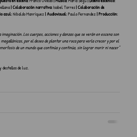
 puesta en escena:
 Franco Oviedo
 | Música:
 Maria Segú
 | Diseño escénico:
ellana
 | Colaboración narrativa:
 Isabel Torres
 | Colaboración de 
io azul:
 Nibaldo Manríquez
 | Audiovisual:
 Paulo Fernandez
 | Producción:
a imaginación. Los cuerpos, acciones y danzas que se verán en escena son 
 magallánicas, por el deseo de plantar una roca para verla crecer y por el 
morfosis de un mundo que continúa y continúa, sin lograr morir ni nacer”
 destellos de luz.