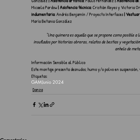
González
 | Asistencia artística:
 Paulo Fernández
 | Asistencia de
Micaela Pardow
 | Asistencia técnica:
 Cristián Reyes y Victoria Or
indumentaria:
 Andrés Benjamín / Proyecto Interfaces
 | Vestuar
María Betania González
“Una quimera es aquello que se propone como posible a l
insuflados por historias obreras, relatos de bestias y vegetación
anhelo de meta
Información Sensible al Público
Este montaje presenta desnudos; humo y/o polvo en suspensión, y
Etiquetas:
GAM
Junio 2024
Danza