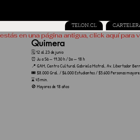
TELON.CL
CARTELER
estás en una página antigua, click aquí para v
Quimera
🗓️ 12 al 23 de junio
⏰ Ju a Sá — 19.30 h / Do — 18 h
📍 GAM, Centro Cultural Gabriela Mistral. Av. Libertador Bern
🎟️ $8.000 Gral. / $6.000 Estudiantes / $5.600 Personas mayore
⌛ 45 min.
🚫 Mayores de 18 años