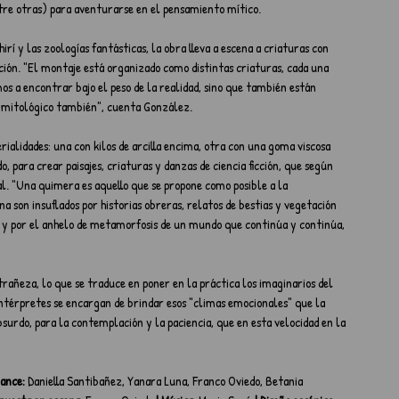
ntre otras) para aventurarse en el pensamiento mítico.
í y las zoologías fantásticas, la obra lleva a escena a criaturas con 
cción. "El montaje está organizado como distintas criaturas, cada una 
 a encontrar bajo el peso de la realidad, sino que también están 
 lo mitológico también", cuenta González.
ialidades: una con kilos de arcilla encima, otra con una goma viscosa 
o, para crear paisajes, criaturas y danzas de ciencia ficción, que según 
l. "Una quimera es aquello que se propone como posible a la 
a son insuflados por historias obreras, relatos de bestias y vegetación 
r y por el anhelo de metamorfosis de un mundo que continúa y continúa, 
rañeza, lo que se traduce en poner en la práctica los imaginarios del 
ntérpretes se encargan de brindar esos "climas emocionales" que la 
bsurdo, para la contemplación y la paciencia, que en esta velocidad en la 
ance:
 Daniella Santibañez, Yanara Luna, Franco Oviedo, Betania 