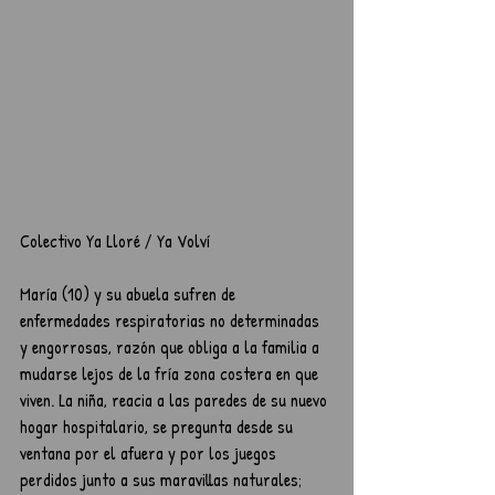
Colectivo Ya Lloré / Ya Volví
María (10) y su abuela sufren de 
enfermedades respiratorias no determinadas 
y engorrosas, razón que obliga a la familia a 
mudarse lejos de la fría zona costera en que 
viven. La niña, reacia a las paredes de su nuevo 
hogar hospitalario, se pregunta desde su 
ventana por el afuera y por los juegos 
perdidos junto a sus maravillas naturales; 