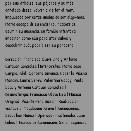
por sus árboles, sus pájaros y su más 
anhelado deseo: volver a visitar el mar. 
Impulsada por estas ansias de ser algo-más, 
María escapa de su encierro. Incapaz de 
asumir su ausencia, su familia intentará 
imaginar como ella para atar cabos y 
descubrir cuál podría ser su paradero.
Dirección: Francisca Olave Lira y Antonia 
Catalán González | Intérpretes: María José 
Carpio, Alelí Cordero Jiménez, Roberto Villena 
Mancini, Laura Serey, Valentina Godoy, Paulo 
Saúl y Antonia Catalán González | 
Dramaturgia: Francisca Olave Lira | Música 
Original: Vicente Peña Bazán | Realización 
vestuario: Magdalena Araya | Animaciones: 
Sebastián Núñez | Operador multimedia: Julio 
Lobos | Técnico de iluminación: Simón Espinoza