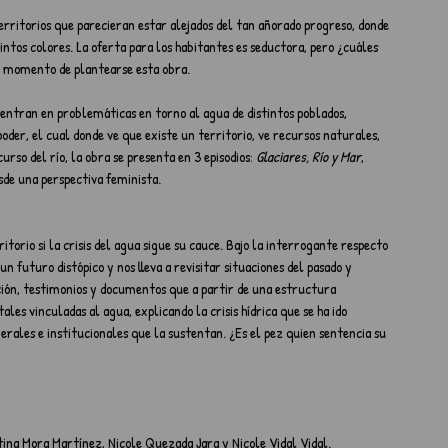
erritorios que parecieran estar alejados del tan añorado progreso, donde 
intos colores. La oferta para los habitantes es seductora, pero ¿cuáles 
al momento de plantearse esta obra.
dentran en problemáticas en torno al agua de distintos poblados, 
oder, el cual donde ve que existe un territorio, ve recursos naturales, 
rso del río, la obra se presenta en 3 episodios: 
Glaciares, Río y Mar
, 
sde una perspectiva feminista.
torio si la crisis del agua sigue su cauce. Bajo la interrogante respecto 
n futuro distópico y nos lleva a revisitar situaciones del pasado y 
ción, testimonios y documentos que a partir de una estructura 
es vinculadas al agua, explicando la crisis hídrica que se ha ido 
rales e institucionales que la sustentan. ¿Es el pez quien sentencia su 
ina Mora Martínez, Nicole Quezada Jara y Nicole Vidal Vidal.