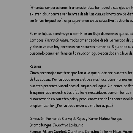
“Grandes corporaciones transnacionales han puesto sus ojos en t
existen abundantes vertientes desde las cuales brota oro de dist
serán los impactos?”, se preguntaron en la colectiva La Jauría 
El montaje se construye a partir de un flujo de escenas que se a
llamados 
Tierra de Nadie
, todos amenazados desde la mirada del p
y donde ve que hay personas, ve recursos humanos. Siguiendo el cu
buscando poner en tensión la relación agua-sociedad en Chile de
Reseña
Cinco personajes nos transportan a lo que puede ser nuestro terri
de las causas, Por la boca muere el pez nos hace adentrarnos en u
nuestro presente vinculadas al saqueo del agua. Un cruce de fic
fragmentada muestra los afectos y necesidades comunitarias vital
alimentando en nuestro país y problematizando las bases neolibe
propia muerte? ¿Por la boca muere o matan al pez?
Dirección: Fernanda Carvajal Rojas y Karen Muñoz Vargas
Dramaturgia: Colectiva La Jauría
Elenco: Alison Cambell Quintana, Catalina Latorre Melo, Valent