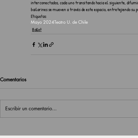
interconectados, cada uno transitando hacia el siguiente, difumin
bailarines se mueven a través de este espacio, entretejiendo su 
Etiquetas:
Mayo 2024
Teatro U. de Chile
Ballet
Comentarios
Escribir un comentario...