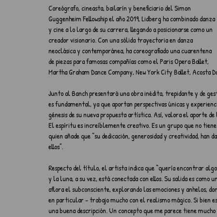
Coreógrafo, cineasta, bailarín y beneficiario del Simon 
Guggenheim Fellowship el año 2019, Lidberg ha combinado danza 
y cine a lo largo de su carrera, llegando a posicionarse como un 
creador visionario. Con una sólida trayectoria en danza 
neoclásica y contemporánea, ha coreografiado una cuarentena 
de piezas para famosas compañías como el Paris Opera Ballet, 
Martha Graham Dance Company, New York City Ballet, Acosta Dan
Junto al Banch presentará una obra inédita, trepidante y de gest
es fundamental, ya que aportan perspectivas únicas y experiencia
génesis de su nueva propuesta artística. Así, valora el aporte de
El espíritu es increíblemente creativo. Es un grupo que no tien
quien añade que “su dedicación, generosidad y creatividad, han d
ellos”.
Respecto del título, el artista indica que “quería encontrar alg
y la luna, a su vez, está conectada con ellos. Su salida es como
aflora el subconsciente, explorando las emociones y anhelos, don
en particular - trabajo mucho con el realismo mágico. Si bien es
una buena descripción. Un concepto que me parece tiene mucho de 