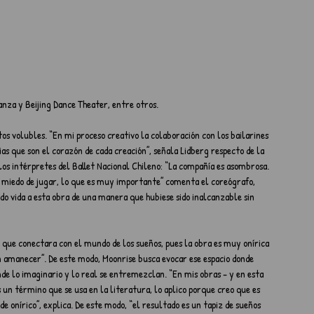
za y Beijing Dance Theater, entre otros.
os volubles. “En mi proceso creativo la colaboración con los bailarines 
s que son el corazón de cada creación”, señala Lidberg respecto de la 
 los intérpretes del Ballet Nacional Chileno: “La compañía es asombrosa. 
e miedo de jugar, lo que es muy importante” comenta el coreógrafo, 
ado vida a esta obra de una manera que hubiese sido inalcanzable sin 
o que conectara con el mundo de los sueños, pues la obra es muy onírica 
 un amanecer”. De este modo, Moonrise busca evocar ese espacio donde 
de lo imaginario y lo real se entremezclan. “En mis obras - y en esta 
 un término que se usa en la literatura, lo aplico porque creo que es 
onírico”, explica. De este modo, “el resultado es un tapiz de sueños 