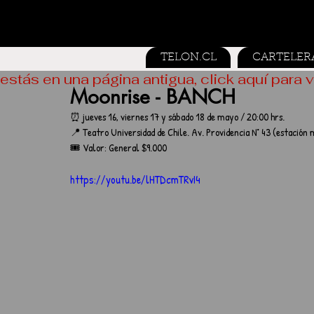
TELON.CL
CARTELER
estás en una página antigua, click aquí para v
Moonrise - BANCH
⏰ jueves 16, viernes 17 y sábado 18 de mayo / 20:00 hrs.
📍 Teatro Universidad de Chile. Av. Providencia N° 43 (estació
🎟️ Valor: General $9.000
https://youtu.be/lHTDcmTRvI4