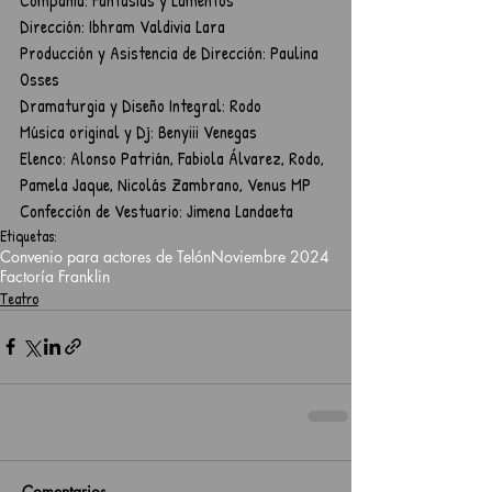
Dirección: Ibhram Valdivia Lara
Producción y Asistencia de Dirección: Paulina 
Osses
Dramaturgia y Diseño Integral: Rodo
Música original y Dj: Benyiii Venegas
Elenco: Alonso Patrián, Fabiola Álvarez, Rodo, 
Pamela Jaque, Nicolás Zambrano, Venus MP
Confección de Vestuario: Jimena Landaeta
Etiquetas:
Convenio para actores de Telón
Noviembre 2024
Factoría Franklin
Teatro
Comentarios