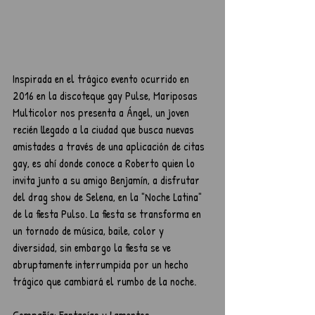
Inspirada en el trágico evento ocurrido en 
2016 en la discoteque gay Pulse, Mariposas 
Multicolor nos presenta a Ángel, un joven 
recién llegado a la ciudad que busca nuevas 
amistades a través de una aplicación de citas 
gay, es ahí donde conoce a Roberto quien lo 
invita junto a su amigo Benjamín, a disfrutar 
del drag show de Selena, en la "Noche Latina" 
de la fiesta Pulso. La fiesta se transforma en 
un tornado de música, baile, color y 
diversidad, sin embargo la fiesta se ve 
abruptamente interrumpida por un hecho 
trágico que cambiará el rumbo de la noche.
Compañía: Fantasías y Lamentos