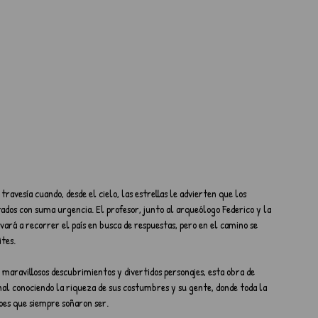
travesía cuando, desde el cielo, las estrellas le advierten que los 
tados con suma urgencia. El profesor, junto al arqueólogo Federico y la 
ará a recorrer el país en busca de respuestas, pero en el camino se 
ites.
 maravillosos descubrimientos y divertidos personajes, esta obra de 
onal conociendo la riqueza de sus costumbres y su gente, donde toda la 
oes que siempre soñaron ser.    