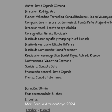
Autor: David Gajardo Gúmera 
Dirección: Rodrigo Aro 
Elenco: Valentina Torrealba, Gerald Havliczek, Jesica Velásquez
Composición e interpretación musical: Tomás Peña, Alejandro Ta
Dirección vocal: Loreto Araya Abdala 
Coreografías: Gerald Havliczek
Diseño de escenografía y mapping: Kurt Liebsch 
Diseño de vestuario: Elizabeth Perez 
Diseño de iluminación: Diana Fraczinet 
Realización escenográfica: Daniel Rojas, Alfredo Rioseco 
Ilustraciones: Valentina Carmona 
Sonidista: Gonzalo Soto 
Producción general: David Gajardo 
Prensa: Claudia Palominos.
Duración: 50 min
Edad recomendada: 5+ años
Etiquetas:
Mori Parque Arauco
Mayo 2024
Familiar
Musical