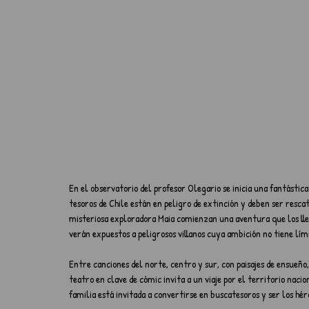
En el observatorio del profesor Olegario se inicia una fantástica 
tesoros de Chile están en peligro de extinción y deben ser resca
misteriosa exploradora Maia comienzan una aventura que los llev
verán expuestos a peligrosos villanos cuya ambición no tiene lím
Entre canciones del norte, centro y sur, con paisajes de ensueño,
teatro en clave de cómic invita a un viaje por el territorio naci
familia está invitada a convertirse en buscatesoros y ser los hér