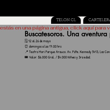
TELON.CL
CARTELER
estás en una página antigua, click aquí para v
Buscatesoros. Una aventura po
🗓️ 12 al 26 de mayo
⏰ domingos a las 17.00 hrs
📍 Teatro Mori Parque Arauco. Av. Pdte. Kennedy 5413, Las Con
🎟️ Valor: $6.000 Gral. / $4.000 Niñ@s y 3ra edad.