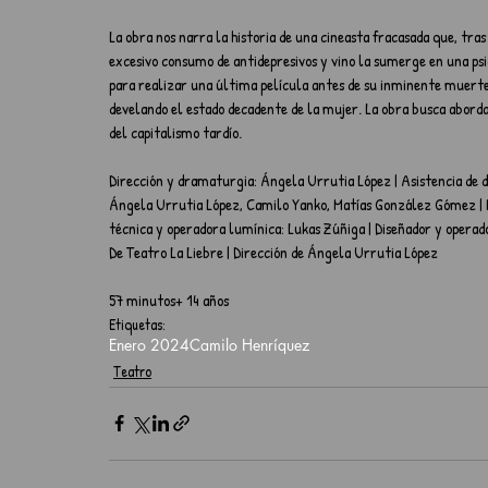
La obra nos narra la historia de una cineasta fracasada que, tra
excesivo consumo de antidepresivos y vino la sumerge en una psic
para realizar una última película antes de su inminente muerte. 
develando el estado decadente de la mujer. La obra busca abordar 
del capitalismo tardío.
Dirección y dramaturgia: Ángela Urrutia López | Asistencia de d
Ángela Urrutia López, Camilo Yanko, Matías González Gómez | P
técnica y operadora lumínica: Lukas Zúñiga | Diseñador y operad
De Teatro La Liebre | Dirección de Ángela Urrutia López
57 minutos+ 14 años
Etiquetas:
Enero 2024
Camilo Henríquez
Teatro