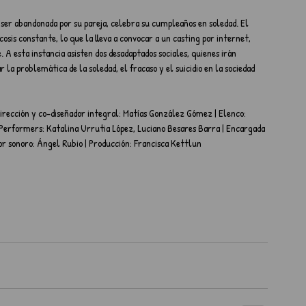
s ser abandonada por su pareja, celebra su cumpleaños en soledad. El 
osis constante, lo que la lleva a convocar a un casting por internet, 
A esta instancia asisten dos desadaptados sociales, quienes irán 
la problemática de la soledad, el fracaso y el suicidio en la sociedad 
irección y co-diseñador integral: Matías González Gómez | Elenco: 
erformers: Katalina Urrutia López, Luciano Besares Barra | Encargada 
or sonoro: Ángel Rubio | Producción: Francisca Kettlun