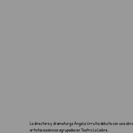
La directora y dramaturga Ángela Urrutia debuta con una obra q
artistas escénicos agrupados en Teatro La Liebre.