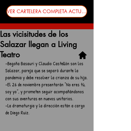
VER CARTELERA COMPLETA ACTUALIZADA
Las vicisitudes de los
Salazar llegan a Living
Teatro
-Begoña Basauri y Claudio Castellón son los 
Salazar, pareja que se separó durante la 
pandemia y debe resolver la crianza de su hija.
-El 26 de noviembre presentarán “No eres tú, 
soy yo”, y prometen seguir acompañándonos 
con sus aventuras en nuevos unitarios.
-La dramaturgia y la dirección están a cargo 
de Diego Ruiz.