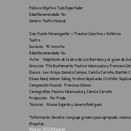
Público Objetivo: Todo Espectador
Edad Recomendada: 16+
Genero: Teatro Musical
Cias. Fusión Melanogaster + Trauma Colectiva + Histérica 
Teatro.
Duración:  90  minutos
Edad Recomendada: 16+
Autor:   Adaptación de la obra de Luis Barrales y el guion de Gu
Dirección: Tito Bustamante, Paulina Valenzuela y Francisco G
Elenco:  Lexi Araya, Daniela Campos, Camila Carreño, Bastián Ca
Eileen Reed, Nahum Sabag, Krishna Sepúlveda, Cristofer Sepúl
Composición Musical:  Francisco Gómez
Coreografías: Paulina Valenzuela y Camila Carreño
Producción:   Fer Prado
Técnicos:   Alonso Gajardo y Javiera Rodríguez
*Información Sensible: Lenguaje grosero poco apropiado, violenci
Etiquetas:
Marzo 2024
Azares