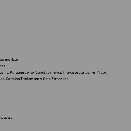
illermo Helo
ómez
stro, Katalina Corso, Daniela Jiménez, Francisca Llanos, Fer Prado, 
veda, Catalina Thielemann y Cote Zambrano
a, acoso.