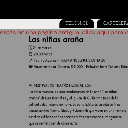
TELON.CL
CARTELER
estás en una página antigua, click aquí para v
Las niñas araña
🗓️ 21 de Marzo
⏰ 20.00 horas
📍 Teatro Azares - HUERFANOS 2146 SANTIAGO
🎟️ Valor entrada: General $ 8.000.- Estudiantes y Tercera Edad
VIII FESTIVAL DE TEATRO MUSICAL 2024
 La obra musical es una combinación de la obra “Las niñas 
arañas” de Luis Barrales y el guión de Guillermo Helo de la 
película del mismo nombre; la obra habla de la vida de tres 
adolescentes, Yasna, Nicol y Elizabeth que viven en una toma y 
escalan edificios en los barrios altos para robar e imaginarse 
que se sentirá ser de clase alta.