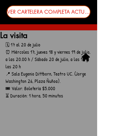
VER CARTELERA COMPLETA ACTUALIZADA
La visita
🗓️ 
17 al 20 de julio
⏰ 
Miércoles 17, jueves 18 y viernes 19 de julio, 
a las 20.00 h / Sábado 20 de julio, a las 17 y 
las 20 h
📍 Sala Eugenio Dittborn, Teatro UC. (Jorge 
Washington 26, Plaza Ñuñoa).
🎟️ Valor: Boletería $5.000
⏳ Duración: 
1 hora, 50 minutos