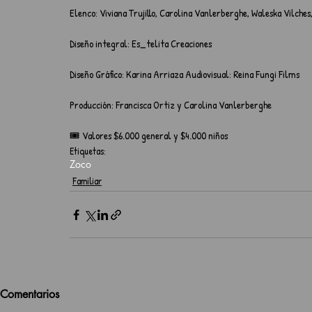
Elenco: Viviana Trujillo, Carolina Vanlerberghe, Waleska Vilche
Diseño integral: Es_telita Creaciones 
Diseño Gráfico: Karina Arriaza Audiovisual: Reina Fungi Films
Producción: Francisca Ortiz y Carolina Vanlerberghe
🎟️ Valores $6.000 general y $4.000 niños 
Etiquetas:
Zoco
Familiar
Comentarios