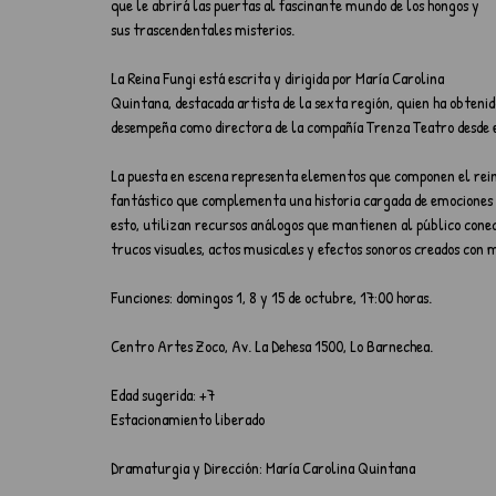
que le abrirá las puertas al fascinante mundo de los hongos y 
sus trascendentales misterios. 
La Reina Fungi está escrita y dirigida por María Carolina 
Quintana, destacada artista de la sexta región, quien ha obtenido
desempeña como directora de la compañía Trenza Teatro desde e
La puesta en escena representa elementos que componen el reino 
fantástico que complementa una historia cargada de emociones q
esto, utilizan recursos análogos que mantienen al público conec
trucos visuales, actos musicales y efectos sonoros creados con m
Funciones: domingos 1, 8 y 15 de octubre, 17:00 horas. 
Centro Artes Zoco, Av. La Dehesa 1500, Lo Barnechea. 
Edad sugerida: +7 
Estacionamiento liberado
Dramaturgia y Dirección: María Carolina Quintana