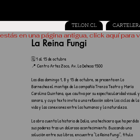
TELON.CL
CARTELER
estás en una página antigua, click aquí para v
La Reina Fungi
🗓️ 1 al 15 de octubre
📍 Centro Artes Zoco, Av. La Dehesa 1500
Los días domingo 1, 8 y 15 de octubre, se presenta en Lo 
Barnechea el montaje de la compañía Trenza Teatro y María 
Carolina Quintana, que cautiva por su espectacularidad visual y
sonora, y cuyo texto invita a una reflexión sobre los ciclos de la 
vida y las conexiones entre los humanos y la naturaleza.  
La obra cuenta la historia de Dalia, una hechicera que ha perdido 
sus poderes tras un doloroso acontecimiento. Buscando una 
solución entre sus libros, encuentra “La Reina Fungi”, título 