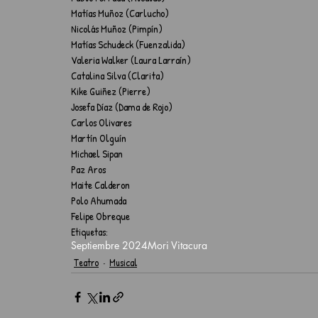
Matías Muñoz (Carlucho)
Nicolás Muñoz (Pimpín)
Matías Schudeck (Fuenzalida)
Valeria Walker (Laura Larraín)
Catalina Silva (Clarita)
Kike Guiñez (Pierre)
Josefa Díaz (Dama de Rojo)
Carlos Olivares
Martín Olguín
Michael Sipan
Paz Aros
Maite Calderon
Polo Ahumada
Felipe Obreque
Etiquetas:
Septiembre 2024
Mori Vitacura
Teatro
Musical