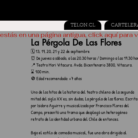
TELON.CL
CARTELER
estás en una página antigua, click aquí para v
La Pérgola De Las Flores
🗓️ 
13, 19, 20, 21 y 22 de septiembre
⏰ 
De jueves a sábado, a las 20.30 horas / Domingo a las 19.30 ho
📍 Teatro Mori Vitacura. Avda. Bicentenario 3800, Vitacura.
⌛ 100 min.
🚫 Edad recomendada: +7 años
Uno de los hitos de la historia del teatro chileno de la segunda 
mitad del siglo XX es, sin dudas, La pérgola de las flores. Escrita
por Isidora Aguirre y musicalizada por Francisco Flores del 
Campo, presentó una trama que desplegó un heterogéneo 
retrato de la identidad urbana del Chile de entonces. 
Bajo el estilo de comedia musical, fue una obra dirigida al 