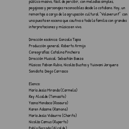
público masivo, fácil de percibir, con melodías simples, 
pegajosas y personajes reconocibles desde lo cotidiano. Hoy, un 
remontaje a cargo de la agrupación cultural “Volaverunt”  con 
una puesta en escena que cautiva a toda la familia con grandes 
interpretaciones y música en vivo. 
Dirección escénica: Gonzalo Tapia
Producción general: Roberto Armijo
Coreografías: Catalina Pincheira
Dirección Musical: Sebastián Baeza
Músicos: Fabian Rubio, Nicolás Bustos y Yuiovani Jorquera
Sonidista: Diego Carrasco
Elenco:
María Jesús Miranda (Carmela)
Rey Alcalde (Tomasito)
Yasna Mondaca (Rosaura)
Karen Adasme (Ramona)
María Jesús Vidaurre (Charito)
Nicolás Camus (Ruperto)
Pablo Ferrada (Alcalde)