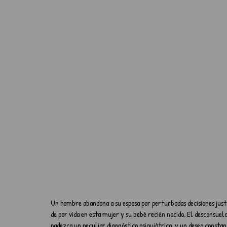
Un hombre abandona a su esposa por perturbadas decisiones just
de por vida en esta mujer y su bebé recién nacido. El desconsuelo
padezca un peculiar diagnóstico psiquiátrico, y un deseo consta