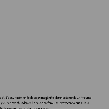
o el día del nacimiento de su primogénito, desencadenando un trauma 
 y el rencor abundan en la relación familiar, provocando que el hijo 
nte de reemplazar sus brazos por alas.