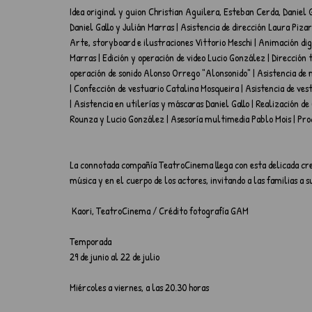
Idea original y guion Christian Aguilera, Esteban Cerda, Daniel G
Daniel Gallo y Julián Marras | Asistencia de dirección Laura Piza
Arte, storyboard e ilustraciones Vittorio Meschi | Animación dig
Marras | Edición y operación de video Lucio González | Dirección t
operación de sonido Alonso Orrego "Alonsonido" | Asistencia de 
| Confección de vestuario Catalina Mosqueira | Asistencia de ves
| Asistencia en utilerías y máscaras Daniel Gallo | Realización de
Rounza y Lucio González | Asesoría multimedia Pablo Mois | Pr
La connotada compañía TeatroCinema llega con esta delicada creac
música y en el cuerpo de los actores, invitando a las familias a
 Kaori, TeatroCinema / Crédito fotografía GAM
Temporada
29 de junio al 22 de julio
Miércoles a viernes, a las 20.30 horas