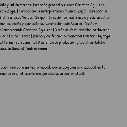
allo y Julián Marras | Dirección general y elenco Christian Aguilera, 
rro y Zagal | Composición e interpretación musical Zagal | Dirección de 
ital Francisco Vargas "Shhipp" | Dirección de multimedia y edición Julián 
écnica, diseño y operación de iluminación Luis Alcaide | Diseño y 
música y sonido Christian Aguilera | Diseño de Vestuario Mónica Navarro 
tuario Laura Pizarro | Diseño y confección de máscaras Cristián Mayorga 
 utilerías Teatrocinema | Asistencia de producción y logística Natalia 
oducción General Teatrocinema
ión, una obra sin texto hablado que se apoya en la visualidad, en la 
 sumergirse en el asombroso ejercicio de la contemplación.