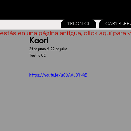
TELON.CL
CARTELER
estás en una página antigua, click aquí para v
Kaori
29 de junio al 22 de julio
Teatro UC
https://youtu.be/uCDAAuO7w4E