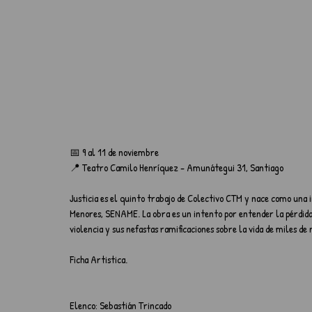
📅 9 al 11 de noviembre
📍 Teatro Camilo Henríquez - Amunátegui 31, Santiago
Justicia es el quinto trabajo de Colectivo CTM y nace como una 
Menores, SENAME. La obra es un intento por entender la pérdida d
violencia y sus nefastas ramificaciones sobre la vida de miles de 
Ficha Artistica.
Elenco: Sebastián Trincado 