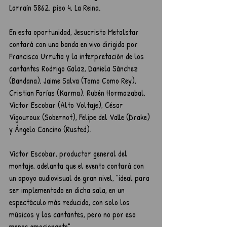
Larraín 5862, piso 4, La Reina.
En esta oportunidad, Jesucristo Metalstar 
contará con una banda en vivo dirigida por 
Francisco Urrutia y la interpretación de los 
cantantes Rodrigo Galaz, Daniela Sánchez 
(Bandana), Jaime Salva (Tomo Como Rey), 
Cristian Farías (Karma), Rubén Hormazabal, 
Víctor Escobar (Alto Voltaje), César 
Vigouroux (Sobernot), Felipe del Valle (Drake) 
y Ángelo Cancino (Rusted).
Víctor Escobar, productor general del 
montaje, adelanta que el evento contará con 
un apoyo audiovisual de gran nivel, "ideal para 
ser implementado en dicha sala, en un 
espectáculo más reducido, con solo los 
músicos y los cantantes, pero no por eso 
menos emocionante".