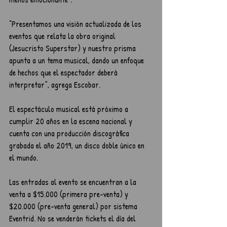
“Presentamos una visión actualizada de los 
eventos que relata la obra original 
(Jesucristo Superstar) y nuestro prisma 
apunta a un tema musical, dando un enfoque 
de hechos que el espectador deberá 
interpretar”, agrega Escobar.
El espectáculo musical está próximo a 
cumplir 20 años en la escena nacional y 
cuenta con una producción discográfica 
grabada el año 2019, un disco doble único en 
el mundo.
Las entradas al evento se encuentran a la 
venta a $15.000 (primera pre-venta) y 
$20.000 (pre-venta general) por sistema 
Eventrid. No se venderán tickets el día del 