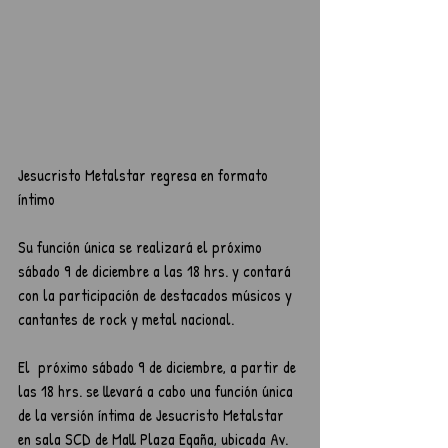
Jesucristo Metalstar regresa en formato 
íntimo
Su función única se realizará el próximo 
sábado 9 de diciembre a las 18 hrs. y contará 
con la participación de destacados músicos y 
cantantes de rock y metal nacional.
El  próximo sábado 9 de diciembre, a partir de 
las 18 hrs. se llevará a cabo una función única 
de la versión íntima de Jesucristo Metalstar 
en sala SCD de Mall Plaza Egaña, ubicada Av. 