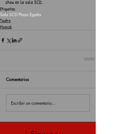
show en la sala SCD. 
Etiquetas:
Sala SCD Plaza Egaña
Teatro
Musical
Comentarios
Escribir un comentario...
estás en una página antigua, click aquí para v