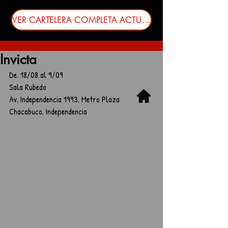
VER CARTELERA COMPLETA ACTUALIZADA
Invicta
De. 18/08 al 9/09
Sala Rubedo
Av. Independencia 1993, Metro Plaza 
Chacabuco, Independencia	