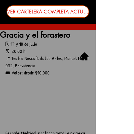
VER CARTELERA COMPLETA ACTUALIZADA
Gracia y el forastero
🗓️ 17 y 18 de julio
⏰ 20.00 h.
📍 Teatro Nescafé de las Artes, Manuel Montt 
032, Providencia.
🎟️ Valor: desde $10.000
Bernabé Madrigal protagonizará la primera 