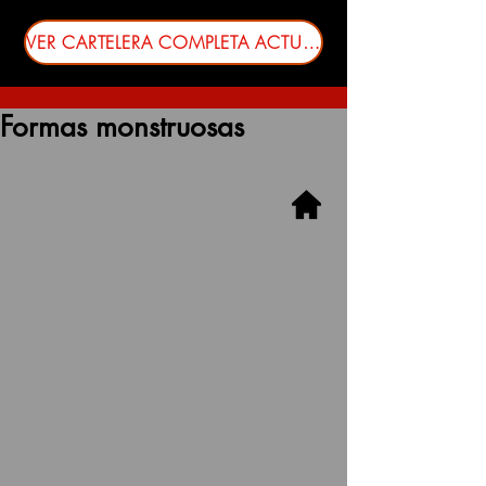
VER CARTELERA COMPLETA ACTUALIZADA
Formas monstruosas